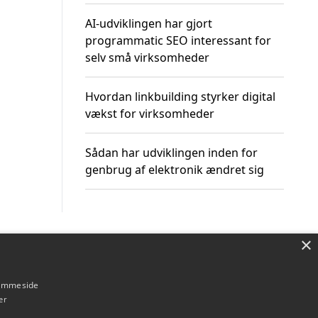
AI-udviklingen har gjort
programmatic SEO interessant for
selv små virksomheder
Hvordan linkbuilding styrker digital
vækst for virksomheder
Sådan har udviklingen inden for
genbrug af elektronik ændret sig
×
Om / kontakt
Blog
Betingelser
hjemmeside
er