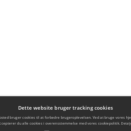
Dette website bruger tracking cookies
sted bruger cookies til at forbedre brugeroplevelsen. Ved at bruge vores 
ccepterer du alle cookies i overensstemmelse med vores cookiepolitik.
Detalj