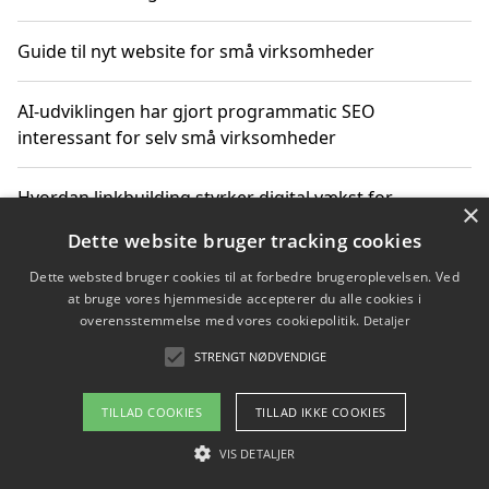
Guide til nyt website for små virksomheder
AI-udviklingen har gjort programmatic SEO
interessant for selv små virksomheder
Hvordan linkbuilding styrker digital vækst for
×
virksomheder
Dette website bruger tracking cookies
Dette websted bruger cookies til at forbedre brugeroplevelsen. Ved
Sådan har udviklingen inden for genbrug af elektronik
at bruge vores hjemmeside accepterer du alle cookies i
ændret sig
overensstemmelse med vores cookiepolitik.
Detaljer
STRENGT NØDVENDIGE
Copyright 2026 - Pilanto Aps
TILLAD COOKIES
TILLAD IKKE COOKIES
Om / kontakt
Blog
Betingelser
VIS DETALJER