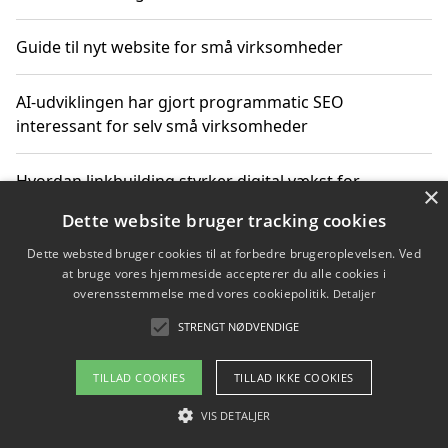
Guide til nyt website for små virksomheder
AI-udviklingen har gjort programmatic SEO
interessant for selv små virksomheder
Hvordan linkbuilding styrker digital vækst for
×
virksomheder
Dette website bruger tracking cookies
Dette websted bruger cookies til at forbedre brugeroplevelsen. Ved
Sådan har udviklingen inden for genbrug af elektronik
at bruge vores hjemmeside accepterer du alle cookies i
ændret sig
overensstemmelse med vores cookiepolitik.
Detaljer
STRENGT NØDVENDIGE
Copyright 2026 - Pilanto Aps
TILLAD COOKIES
TILLAD IKKE COOKIES
Om / kontakt
Blog
Betingelser
VIS DETALJER