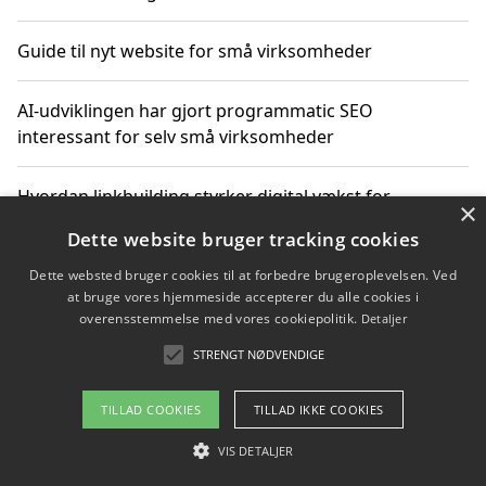
Guide til nyt website for små virksomheder
AI-udviklingen har gjort programmatic SEO
interessant for selv små virksomheder
Hvordan linkbuilding styrker digital vækst for
×
virksomheder
Dette website bruger tracking cookies
Dette websted bruger cookies til at forbedre brugeroplevelsen. Ved
Sådan har udviklingen inden for genbrug af elektronik
at bruge vores hjemmeside accepterer du alle cookies i
ændret sig
overensstemmelse med vores cookiepolitik.
Detaljer
STRENGT NØDVENDIGE
Copyright 2026 - Pilanto Aps
TILLAD COOKIES
TILLAD IKKE COOKIES
Om / kontakt
Blog
Betingelser
VIS DETALJER