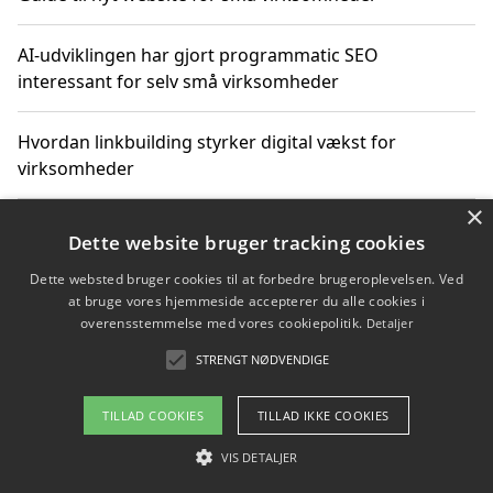
AI-udviklingen har gjort programmatic SEO
interessant for selv små virksomheder
Hvordan linkbuilding styrker digital vækst for
virksomheder
×
Sådan har udviklingen inden for genbrug af elektronik
Dette website bruger tracking cookies
ændret sig
Dette websted bruger cookies til at forbedre brugeroplevelsen. Ved
at bruge vores hjemmeside accepterer du alle cookies i
overensstemmelse med vores cookiepolitik.
Detaljer
Copyright 2026 - Pilanto Aps
STRENGT NØDVENDIGE
Om / kontakt
Blog
Betingelser
TILLAD COOKIES
TILLAD IKKE COOKIES
VIS DETALJER