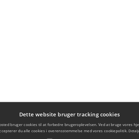
Dette website bruger tracking cookies
sted bruger cookies til at forbedre brugeroplevelsen. Ved at bruge vores 
ccepterer du alle cookies i overensstemmelse med vores cookiepolitik.
Detalj