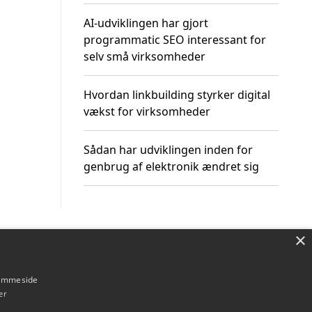
AI-udviklingen har gjort
programmatic SEO interessant for
selv små virksomheder
Hvordan linkbuilding styrker digital
vækst for virksomheder
Sådan har udviklingen inden for
genbrug af elektronik ændret sig
×
Om / kontakt
Blog
Betingelser
hjemmeside
er