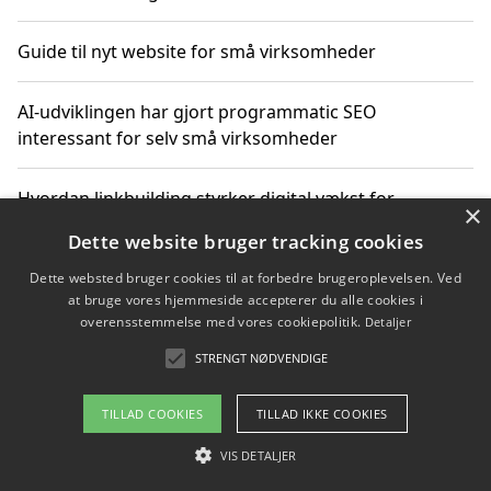
Guide til nyt website for små virksomheder
AI-udviklingen har gjort programmatic SEO
interessant for selv små virksomheder
Hvordan linkbuilding styrker digital vækst for
×
virksomheder
Dette website bruger tracking cookies
Dette websted bruger cookies til at forbedre brugeroplevelsen. Ved
Sådan har udviklingen inden for genbrug af elektronik
at bruge vores hjemmeside accepterer du alle cookies i
ændret sig
overensstemmelse med vores cookiepolitik.
Detaljer
STRENGT NØDVENDIGE
Copyright 2026 - Pilanto Aps
TILLAD COOKIES
TILLAD IKKE COOKIES
Om / kontakt
Blog
Betingelser
VIS DETALJER