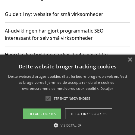
Guide til nyt website for små virksomheder
AI-udviklingen har gjort programmatic SEO
interessant for selv små virksomheder
Hvordan linkbuilding styrker digital vækst for
×
virksomheder
Dette website bruger tracking cookies
Dette websted bruger cookies til at forbedre brugeroplevelsen. Ved
Sådan har udviklingen inden for genbrug af elektronik
at bruge vores hjemmeside accepterer du alle cookies i
ændret sig
overensstemmelse med vores cookiepolitik.
Detaljer
STRENGT NØDVENDIGE
Copyright 2026 - Pilanto Aps
TILLAD COOKIES
TILLAD IKKE COOKIES
Om / kontakt
Blog
Betingelser
VIS DETALJER