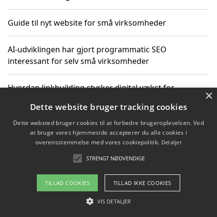
Guide til nyt website for små virksomheder
AI-udviklingen har gjort programmatic SEO
interessant for selv små virksomheder
Hvordan linkbuilding styrker digital vækst for
×
virksomheder
Dette website bruger tracking cookies
Dette websted bruger cookies til at forbedre brugeroplevelsen. Ved
Sådan har udviklingen inden for genbrug af elektronik
at bruge vores hjemmeside accepterer du alle cookies i
ændret sig
overensstemmelse med vores cookiepolitik.
Detaljer
STRENGT NØDVENDIGE
Copyright 2026 - Pilanto Aps
TILLAD COOKIES
TILLAD IKKE COOKIES
Om / kontakt
Blog
Betingelser
VIS DETALJER