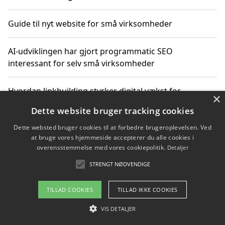
Guide til nyt website for små virksomheder
AI-udviklingen har gjort programmatic SEO
interessant for selv små virksomheder
Hvordan linkbuilding styrker digital vækst for
×
virksomheder
Dette website bruger tracking cookies
Dette websted bruger cookies til at forbedre brugeroplevelsen. Ved
Sådan har udviklingen inden for genbrug af elektronik
at bruge vores hjemmeside accepterer du alle cookies i
ændret sig
overensstemmelse med vores cookiepolitik.
Detaljer
STRENGT NØDVENDIGE
Copyright 2026 - Pilanto Aps
TILLAD COOKIES
TILLAD IKKE COOKIES
Om / kontakt
Blog
Betingelser
VIS DETALJER