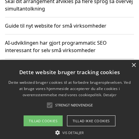
Skal dit arrangement afvikles på flere sprog så overvej
simultantolkning
Guide til nyt website for små virksomheder
AI-udviklingen har gjort programmatic SEO
interessant for selv små virksomheder
×
Hvordan linkbuilding styrker digital vækst for
Dette website bruger tracking cookies
virksomheder
Dette websted bruger cookies til at forbedre brugeroplevelsen. Ved
at bruge vores hjemmeside accepterer du alle cookies i
Sådan har udviklingen inden for genbrug af elektronik
overensstemmelse med vores cookiepolitik.
Detaljer
ændret sig
STRENGT NØDVENDIGE
TILLAD COOKIES
TILLAD IKKE COOKIES
Copyright 2026 - Pilanto Aps
VIS DETALJER
Om / kontakt
Blog
Betingelser