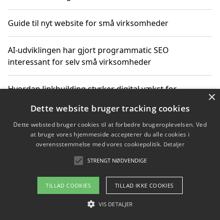
Guide til nyt website for små virksomheder
AI-udviklingen har gjort programmatic SEO
interessant for selv små virksomheder
Hvordan linkbuilding styrker digital vækst for
×
virksomheder
Dette website bruger tracking cookies
Dette websted bruger cookies til at forbedre brugeroplevelsen. Ved
Sådan har udviklingen inden for genbrug af elektronik
at bruge vores hjemmeside accepterer du alle cookies i
ændret sig
overensstemmelse med vores cookiepolitik.
Detaljer
STRENGT NØDVENDIGE
Copyright 2026 - Pilanto Aps
TILLAD COOKIES
TILLAD IKKE COOKIES
Om / kontakt
Blog
Betingelser
VIS DETALJER