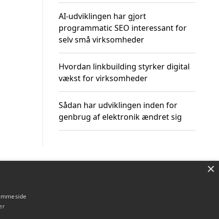
AI-udviklingen har gjort
programmatic SEO interessant for
selv små virksomheder
Hvordan linkbuilding styrker digital
vækst for virksomheder
Sådan har udviklingen inden for
genbrug af elektronik ændret sig
×
Om / kontakt
Blog
Betingelser
hjemmeside
er