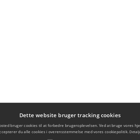
Dette website bruger tracking cookies
sted bruger cookies til at forbedre brugeroplevelsen. Ved at bruge vores 
ccepterer du alle cookies i overensstemmelse med vores cookiepolitik.
Detalj