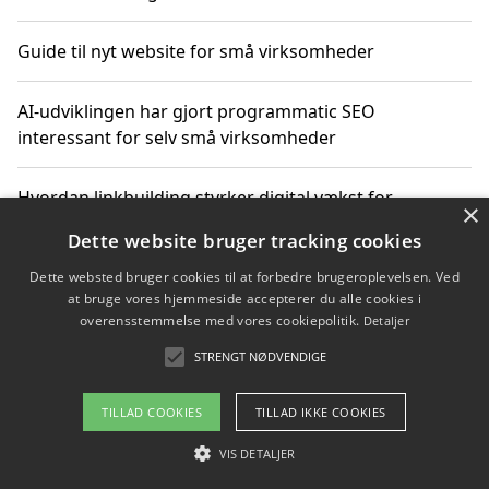
Guide til nyt website for små virksomheder
AI-udviklingen har gjort programmatic SEO
interessant for selv små virksomheder
Hvordan linkbuilding styrker digital vækst for
×
virksomheder
Dette website bruger tracking cookies
Dette websted bruger cookies til at forbedre brugeroplevelsen. Ved
Sådan har udviklingen inden for genbrug af elektronik
at bruge vores hjemmeside accepterer du alle cookies i
ændret sig
overensstemmelse med vores cookiepolitik.
Detaljer
STRENGT NØDVENDIGE
Copyright 2026 - Pilanto Aps
TILLAD COOKIES
TILLAD IKKE COOKIES
Om / kontakt
Blog
Betingelser
VIS DETALJER