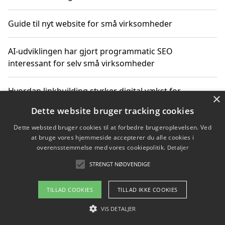
Guide til nyt website for små virksomheder
AI-udviklingen har gjort programmatic SEO
interessant for selv små virksomheder
Hvordan linkbuilding styrker digital vækst for
×
virksomheder
Dette website bruger tracking cookies
Dette websted bruger cookies til at forbedre brugeroplevelsen. Ved
Sådan har udviklingen inden for genbrug af elektronik
at bruge vores hjemmeside accepterer du alle cookies i
ændret sig
overensstemmelse med vores cookiepolitik.
Detaljer
STRENGT NØDVENDIGE
Copyright 2026 - Pilanto Aps
TILLAD COOKIES
TILLAD IKKE COOKIES
Om / kontakt
Blog
Betingelser
VIS DETALJER