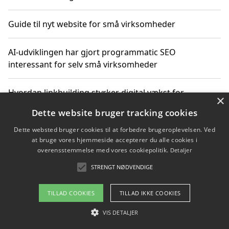
Guide til nyt website for små virksomheder
AI-udviklingen har gjort programmatic SEO
interessant for selv små virksomheder
Hvordan linkbuilding styrker digital vækst for
×
virksomheder
Dette website bruger tracking cookies
Dette websted bruger cookies til at forbedre brugeroplevelsen. Ved
Sådan har udviklingen inden for genbrug af elektronik
at bruge vores hjemmeside accepterer du alle cookies i
ændret sig
overensstemmelse med vores cookiepolitik.
Detaljer
STRENGT NØDVENDIGE
Copyright 2026 - Pilanto Aps
TILLAD COOKIES
TILLAD IKKE COOKIES
Om / kontakt
Blog
Betingelser
VIS DETALJER