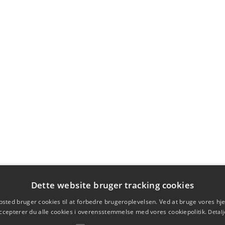
Dette website bruger tracking cookies
sted bruger cookies til at forbedre brugeroplevelsen. Ved at bruge vores 
ccepterer du alle cookies i overensstemmelse med vores cookiepolitik.
Detalj