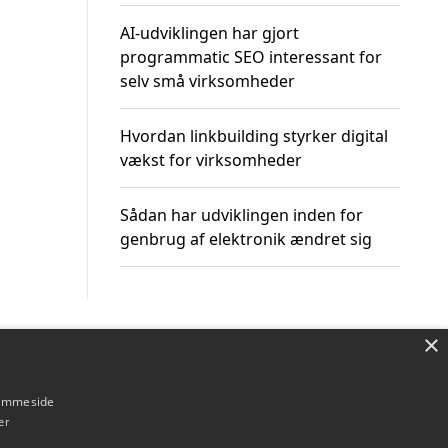
AI-udviklingen har gjort
programmatic SEO interessant for
selv små virksomheder
Hvordan linkbuilding styrker digital
vækst for virksomheder
Sådan har udviklingen inden for
genbrug af elektronik ændret sig
×
Om / kontakt
Blog
Betingelser
hjemmeside
er