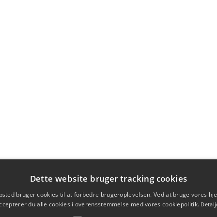
Dette website bruger tracking cookies
sted bruger cookies til at forbedre brugeroplevelsen. Ved at bruge vores 
ccepterer du alle cookies i overensstemmelse med vores cookiepolitik.
Detalj