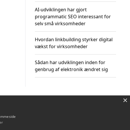
AI-udviklingen har gjort
programmatic SEO interessant for
selv små virksomheder
Hvordan linkbuilding styrker digital
vækst for virksomheder
Sådan har udviklingen inden for
genbrug af elektronik ændret sig
×
Om / kontakt
Blog
Betingelser
hjemmeside
er