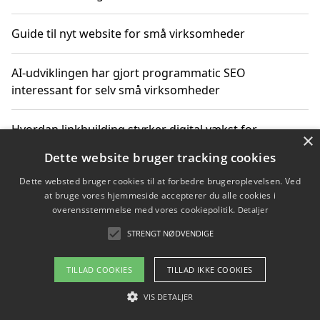
Guide til nyt website for små virksomheder
AI-udviklingen har gjort programmatic SEO
interessant for selv små virksomheder
Hvordan linkbuilding styrker digital vækst for
×
virksomheder
Dette website bruger tracking cookies
Dette websted bruger cookies til at forbedre brugeroplevelsen. Ved
Sådan har udviklingen inden for genbrug af elektronik
at bruge vores hjemmeside accepterer du alle cookies i
ændret sig
overensstemmelse med vores cookiepolitik.
Detaljer
STRENGT NØDVENDIGE
Copyright 2026 - Pilanto Aps
TILLAD COOKIES
TILLAD IKKE COOKIES
Om / kontakt
Blog
Betingelser
VIS DETALJER