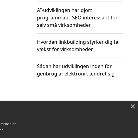
AI-udviklingen har gjort
programmatic SEO interessant for
selv små virksomheder
Hvordan linkbuilding styrker digital
vækst for virksomheder
Sådan har udviklingen inden for
genbrug af elektronik ændret sig
×
Om / kontakt
Blog
Betingelser
hjemmeside
er