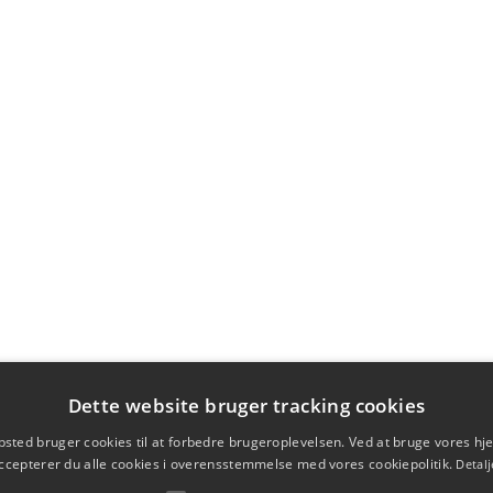
Dette website bruger tracking cookies
sted bruger cookies til at forbedre brugeroplevelsen. Ved at bruge vores 
ccepterer du alle cookies i overensstemmelse med vores cookiepolitik.
Detalj