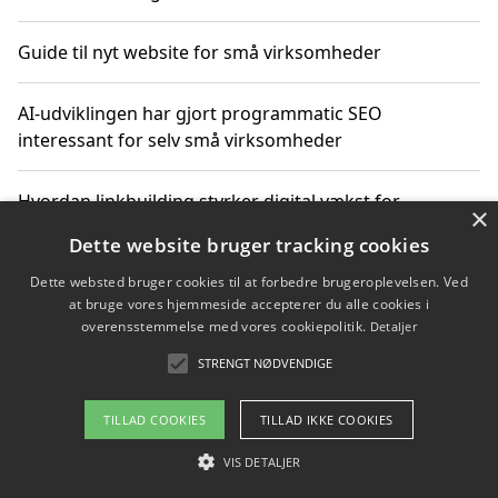
Guide til nyt website for små virksomheder
AI-udviklingen har gjort programmatic SEO
interessant for selv små virksomheder
Hvordan linkbuilding styrker digital vækst for
×
virksomheder
Dette website bruger tracking cookies
Dette websted bruger cookies til at forbedre brugeroplevelsen. Ved
Sådan har udviklingen inden for genbrug af elektronik
at bruge vores hjemmeside accepterer du alle cookies i
ændret sig
overensstemmelse med vores cookiepolitik.
Detaljer
STRENGT NØDVENDIGE
Copyright 2026 - Pilanto Aps
TILLAD COOKIES
TILLAD IKKE COOKIES
Om / kontakt
Blog
Betingelser
VIS DETALJER