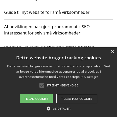
Guide til nyt website for små virksomheder
AI-udviklingen har gjort programmatic SEO
interessant for selv små virksomheder
Hvordan linkbuilding styrker digital vækst for
×
virksomheder
Dette website bruger tracking cookies
Dette websted bruger cookies til at forbedre brugeroplevelsen. Ved
Sådan har udviklingen inden for genbrug af elektronik
at bruge vores hjemmeside accepterer du alle cookies i
ændret sig
overensstemmelse med vores cookiepolitik.
Detaljer
STRENGT NØDVENDIGE
Copyright 2026 - Pilanto Aps
TILLAD COOKIES
TILLAD IKKE COOKIES
Om / kontakt
Blog
Betingelser
VIS DETALJER