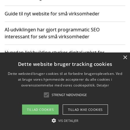
Guide til nyt website for små virksomheder
AI-udviklingen har gjort programmatic SEO
interessant for selv små virksomheder
Hvordan linkbuilding styrker digital vækst for
×
virksomheder
Dette website bruger tracking cookies
Dette websted bruger cookies til at forbedre brugeroplevelsen. Ved
Sådan har udviklingen inden for genbrug af elektronik
at bruge vores hjemmeside accepterer du alle cookies i
ændret sig
overensstemmelse med vores cookiepolitik.
Detaljer
STRENGT NØDVENDIGE
Copyright 2026 - Pilanto Aps
TILLAD COOKIES
TILLAD IKKE COOKIES
Om / kontakt
Blog
Betingelser
VIS DETALJER