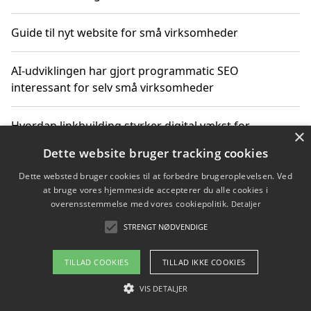
Guide til nyt website for små virksomheder
AI-udviklingen har gjort programmatic SEO
interessant for selv små virksomheder
Hvordan linkbuilding styrker digital vækst for
×
virksomheder
Dette website bruger tracking cookies
Dette websted bruger cookies til at forbedre brugeroplevelsen. Ved
Sådan har udviklingen inden for genbrug af elektronik
at bruge vores hjemmeside accepterer du alle cookies i
ændret sig
overensstemmelse med vores cookiepolitik.
Detaljer
STRENGT NØDVENDIGE
Copyright 2026 - Pilanto Aps
TILLAD COOKIES
TILLAD IKKE COOKIES
Om / kontakt
Blog
Betingelser
VIS DETALJER