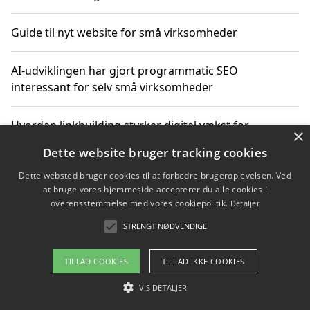
Guide til nyt website for små virksomheder
AI-udviklingen har gjort programmatic SEO
interessant for selv små virksomheder
Hvordan linkbuilding styrker digital vækst for
×
virksomheder
Dette website bruger tracking cookies
Dette websted bruger cookies til at forbedre brugeroplevelsen. Ved
Sådan har udviklingen inden for genbrug af elektronik
at bruge vores hjemmeside accepterer du alle cookies i
ændret sig
overensstemmelse med vores cookiepolitik.
Detaljer
STRENGT NØDVENDIGE
Copyright 2026 - Pilanto Aps
TILLAD COOKIES
TILLAD IKKE COOKIES
Om / kontakt
Blog
Betingelser
VIS DETALJER