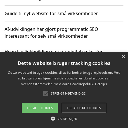
Guide til nyt website for små virksomheder
AI-udviklingen har gjort programmatic SEO
interessant for selv små virksomheder
Hvordan linkbuilding styrker digital vækst for
×
virksomheder
Dette website bruger tracking cookies
Dette websted bruger cookies til at forbedre brugeroplevelsen. Ved
Sådan har udviklingen inden for genbrug af elektronik
at bruge vores hjemmeside accepterer du alle cookies i
ændret sig
overensstemmelse med vores cookiepolitik.
Detaljer
STRENGT NØDVENDIGE
Copyright 2026 - Pilanto Aps
TILLAD COOKIES
TILLAD IKKE COOKIES
Om / kontakt
Blog
Betingelser
VIS DETALJER