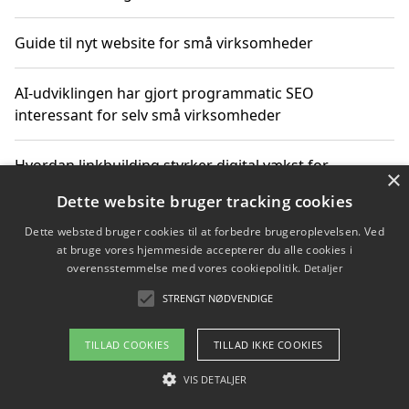
Guide til nyt website for små virksomheder
AI-udviklingen har gjort programmatic SEO
interessant for selv små virksomheder
Hvordan linkbuilding styrker digital vækst for
×
virksomheder
Dette website bruger tracking cookies
Dette websted bruger cookies til at forbedre brugeroplevelsen. Ved
Sådan har udviklingen inden for genbrug af elektronik
at bruge vores hjemmeside accepterer du alle cookies i
ændret sig
overensstemmelse med vores cookiepolitik.
Detaljer
STRENGT NØDVENDIGE
Copyright 2026 - Pilanto Aps
TILLAD COOKIES
TILLAD IKKE COOKIES
Om / kontakt
Blog
Betingelser
VIS DETALJER