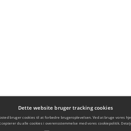
Dette website bruger tracking cookies
sted bruger cookies til at forbedre brugeroplevelsen. Ved at bruge vores 
ccepterer du alle cookies i overensstemmelse med vores cookiepolitik.
Detalj