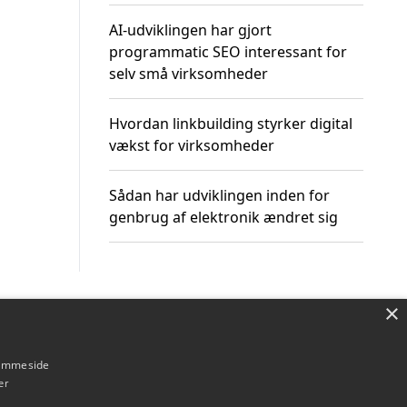
AI-udviklingen har gjort
programmatic SEO interessant for
selv små virksomheder
Hvordan linkbuilding styrker digital
vækst for virksomheder
Sådan har udviklingen inden for
genbrug af elektronik ændret sig
×
Om / kontakt
Blog
Betingelser
hjemmeside
er