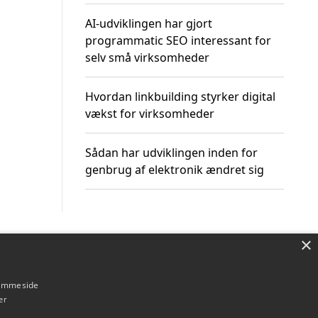
AI-udviklingen har gjort
programmatic SEO interessant for
selv små virksomheder
Hvordan linkbuilding styrker digital
vækst for virksomheder
Sådan har udviklingen inden for
genbrug af elektronik ændret sig
×
Om / kontakt
Blog
Betingelser
hjemmeside
er