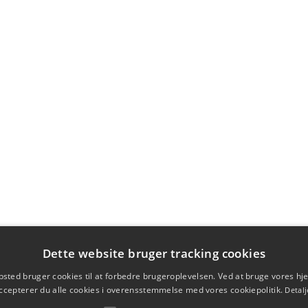
Dette website bruger tracking cookies
sted bruger cookies til at forbedre brugeroplevelsen. Ved at bruge vores 
ccepterer du alle cookies i overensstemmelse med vores cookiepolitik.
Detalj