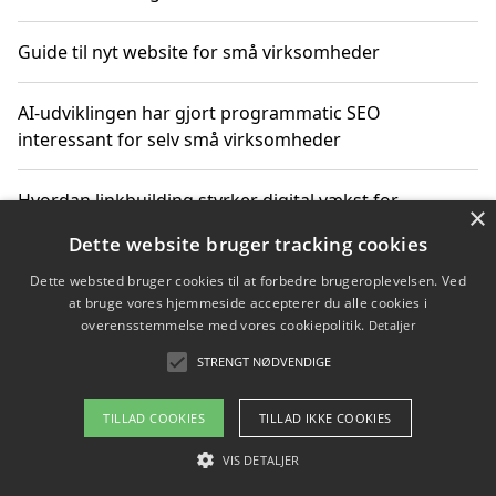
Guide til nyt website for små virksomheder
AI-udviklingen har gjort programmatic SEO
interessant for selv små virksomheder
Hvordan linkbuilding styrker digital vækst for
×
virksomheder
Dette website bruger tracking cookies
Dette websted bruger cookies til at forbedre brugeroplevelsen. Ved
Sådan har udviklingen inden for genbrug af elektronik
at bruge vores hjemmeside accepterer du alle cookies i
ændret sig
overensstemmelse med vores cookiepolitik.
Detaljer
STRENGT NØDVENDIGE
Copyright 2026 - Pilanto Aps
TILLAD COOKIES
TILLAD IKKE COOKIES
Om / kontakt
Blog
Betingelser
VIS DETALJER