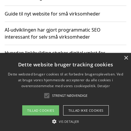
Guide til nyt website for små virksomheder
AI-udviklingen har gjort programmatic SEO
interessant for selv små virksomheder
Hvordan linkbuilding styrker digital vækst for
×
virksomheder
Dette website bruger tracking cookies
Dette websted bruger cookies til at forbedre brugeroplevelsen. Ved
Sådan har udviklingen inden for genbrug af elektronik
at bruge vores hjemmeside accepterer du alle cookies i
ændret sig
overensstemmelse med vores cookiepolitik.
Detaljer
STRENGT NØDVENDIGE
Copyright 2026 - Pilanto Aps
TILLAD COOKIES
TILLAD IKKE COOKIES
Om / kontakt
Blog
Betingelser
VIS DETALJER