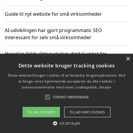
Guide til nyt website for små virksomheder
AI-udviklingen har gjort programmatic SEO
interessant for selv små virksomheder
Hvordan linkbuilding styrker digital vækst for
×
virksomheder
Dette website bruger tracking cookies
Dette websted bruger cookies til at forbedre brugeroplevelsen. Ved
Sådan har udviklingen inden for genbrug af elektronik
at bruge vores hjemmeside accepterer du alle cookies i
ændret sig
overensstemmelse med vores cookiepolitik.
Detaljer
STRENGT NØDVENDIGE
Copyright 2026 - Pilanto Aps
TILLAD COOKIES
TILLAD IKKE COOKIES
Om / kontakt
Blog
Betingelser
VIS DETALJER