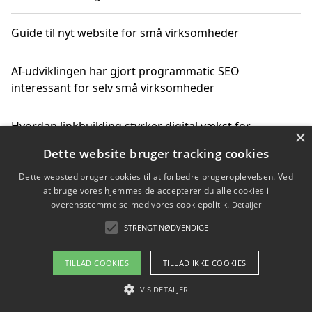
Guide til nyt website for små virksomheder
AI-udviklingen har gjort programmatic SEO
interessant for selv små virksomheder
Hvordan linkbuilding styrker digital vækst for
×
virksomheder
Dette website bruger tracking cookies
Dette websted bruger cookies til at forbedre brugeroplevelsen. Ved
Sådan har udviklingen inden for genbrug af elektronik
at bruge vores hjemmeside accepterer du alle cookies i
ændret sig
overensstemmelse med vores cookiepolitik.
Detaljer
STRENGT NØDVENDIGE
Copyright 2026 - Pilanto Aps
TILLAD COOKIES
TILLAD IKKE COOKIES
Om / kontakt
Blog
Betingelser
VIS DETALJER