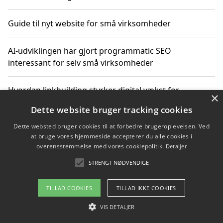
Guide til nyt website for små virksomheder
AI-udviklingen har gjort programmatic SEO
interessant for selv små virksomheder
Hvordan linkbuilding styrker digital vækst for
×
virksomheder
Dette website bruger tracking cookies
Dette websted bruger cookies til at forbedre brugeroplevelsen. Ved
Sådan har udviklingen inden for genbrug af elektronik
at bruge vores hjemmeside accepterer du alle cookies i
ændret sig
overensstemmelse med vores cookiepolitik.
Detaljer
STRENGT NØDVENDIGE
Copyright 2026 - Pilanto Aps
TILLAD COOKIES
TILLAD IKKE COOKIES
Om / kontakt
Blog
Betingelser
VIS DETALJER