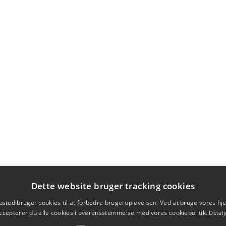
Dette website bruger tracking cookies
sted bruger cookies til at forbedre brugeroplevelsen. Ved at bruge vores 
ccepterer du alle cookies i overensstemmelse med vores cookiepolitik.
Detalj