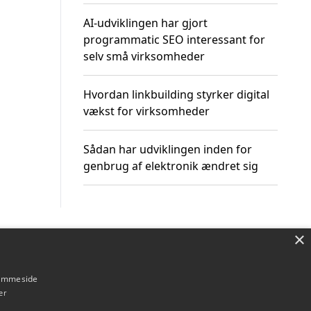
AI-udviklingen har gjort
programmatic SEO interessant for
selv små virksomheder
Hvordan linkbuilding styrker digital
vækst for virksomheder
Sådan har udviklingen inden for
genbrug af elektronik ændret sig
×
Om / kontakt
Blog
Betingelser
hjemmeside
er