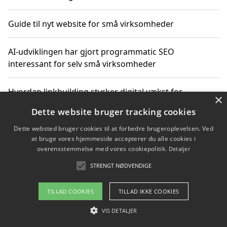
Guide til nyt website for små virksomheder
AI-udviklingen har gjort programmatic SEO
interessant for selv små virksomheder
Hvordan linkbuilding styrker digital vækst for
×
virksomheder
Dette website bruger tracking cookies
Dette websted bruger cookies til at forbedre brugeroplevelsen. Ved
Sådan har udviklingen inden for genbrug af elektronik
at bruge vores hjemmeside accepterer du alle cookies i
ændret sig
overensstemmelse med vores cookiepolitik.
Detaljer
STRENGT NØDVENDIGE
Copyright 2026 - Pilanto Aps
TILLAD COOKIES
TILLAD IKKE COOKIES
Om / kontakt
Blog
Betingelser
VIS DETALJER