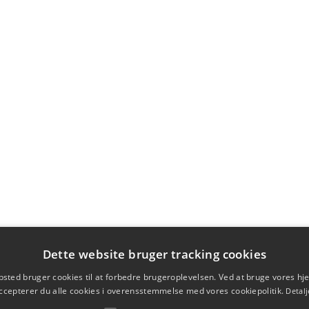
Dette website bruger tracking cookies
sted bruger cookies til at forbedre brugeroplevelsen. Ved at bruge vores 
ccepterer du alle cookies i overensstemmelse med vores cookiepolitik.
Detalj