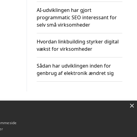
AI-udviklingen har gjort
programmatic SEO interessant for
selv små virksomheder
Hvordan linkbuilding styrker digital
vækst for virksomheder
Sådan har udviklingen inden for
genbrug af elektronik ændret sig
×
Om / kontakt
Blog
Betingelser
hjemmeside
er