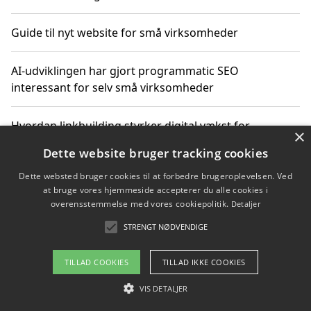
Guide til nyt website for små virksomheder
AI-udviklingen har gjort programmatic SEO
interessant for selv små virksomheder
Hvordan linkbuilding styrker digital vækst for
×
virksomheder
Dette website bruger tracking cookies
Dette websted bruger cookies til at forbedre brugeroplevelsen. Ved
Sådan har udviklingen inden for genbrug af elektronik
at bruge vores hjemmeside accepterer du alle cookies i
ændret sig
overensstemmelse med vores cookiepolitik.
Detaljer
STRENGT NØDVENDIGE
Copyright 2026 - Pilanto Aps
TILLAD COOKIES
TILLAD IKKE COOKIES
Om / kontakt
Blog
Betingelser
VIS DETALJER