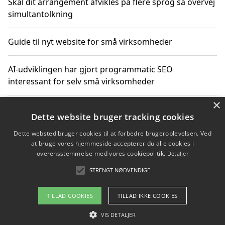
Skal dit arrangement afvikles på flere sprog så overvej
simultantolkning
Guide til nyt website for små virksomheder
AI-udviklingen har gjort programmatic SEO
interessant for selv små virksomheder
×
Hvordan linkbuilding styrker digital vækst for
Dette website bruger tracking cookies
virksomheder
Dette websted bruger cookies til at forbedre brugeroplevelsen. Ved
at bruge vores hjemmeside accepterer du alle cookies i
Sådan har udviklingen inden for genbrug af elektronik
overensstemmelse med vores cookiepolitik.
Detaljer
ændret sig
STRENGT NØDVENDIGE
TILLAD COOKIES
TILLAD IKKE COOKIES
Copyright 2026 - Pilanto Aps
VIS DETALJER
Om / kontakt
Blog
Betingelser