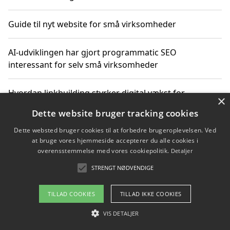
Guide til nyt website for små virksomheder
AI-udviklingen har gjort programmatic SEO
interessant for selv små virksomheder
Hvordan linkbuilding styrker digital vækst for
×
virksomheder
Dette website bruger tracking cookies
Dette websted bruger cookies til at forbedre brugeroplevelsen. Ved
Sådan har udviklingen inden for genbrug af elektronik
at bruge vores hjemmeside accepterer du alle cookies i
ændret sig
overensstemmelse med vores cookiepolitik.
Detaljer
STRENGT NØDVENDIGE
Copyright 2026 - Pilanto Aps
TILLAD COOKIES
TILLAD IKKE COOKIES
Om / kontakt
Blog
Betingelser
VIS DETALJER