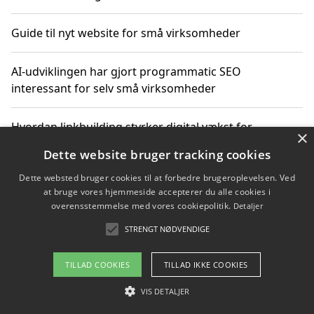
Guide til nyt website for små virksomheder
AI-udviklingen har gjort programmatic SEO
interessant for selv små virksomheder
Hvordan linkbuilding styrker digital vækst for
×
virksomheder
Dette website bruger tracking cookies
Dette websted bruger cookies til at forbedre brugeroplevelsen. Ved
Sådan har udviklingen inden for genbrug af elektronik
at bruge vores hjemmeside accepterer du alle cookies i
ændret sig
overensstemmelse med vores cookiepolitik.
Detaljer
STRENGT NØDVENDIGE
Copyright 2026 - Pilanto Aps
TILLAD COOKIES
TILLAD IKKE COOKIES
Om / kontakt
Blog
Betingelser
VIS DETALJER