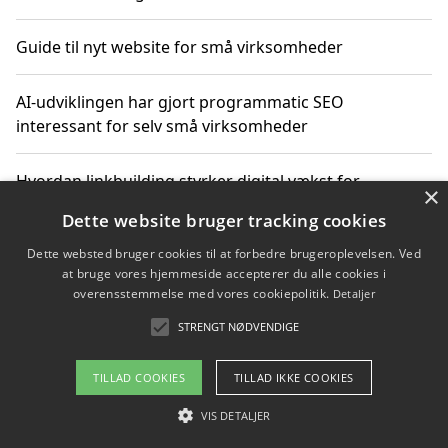
Guide til nyt website for små virksomheder
AI-udviklingen har gjort programmatic SEO
interessant for selv små virksomheder
Hvordan linkbuilding styrker digital vækst for
×
virksomheder
Dette website bruger tracking cookies
Dette websted bruger cookies til at forbedre brugeroplevelsen. Ved
Sådan har udviklingen inden for genbrug af elektronik
at bruge vores hjemmeside accepterer du alle cookies i
ændret sig
overensstemmelse med vores cookiepolitik.
Detaljer
STRENGT NØDVENDIGE
Copyright 2026 - Pilanto Aps
TILLAD COOKIES
TILLAD IKKE COOKIES
Om / kontakt
Blog
Betingelser
VIS DETALJER