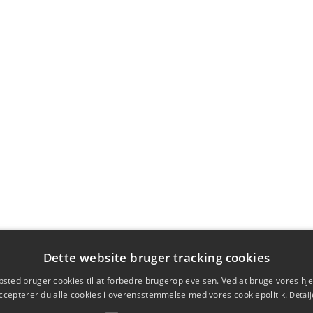
Dette website bruger tracking cookies
sted bruger cookies til at forbedre brugeroplevelsen. Ved at bruge vores 
ccepterer du alle cookies i overensstemmelse med vores cookiepolitik.
Detalj