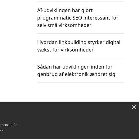
AI-udviklingen har gjort
programmatic SEO interessant for
selv små virksomheder
Hvordan linkbuilding styrker digital
vækst for virksomheder
Sådan har udviklingen inden for
genbrug af elektronik ændret sig
×
Om / kontakt
Blog
Betingelser
hjemmeside
er