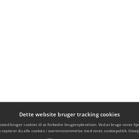
Dette website bruger tracking cookies
sted bruger cookies til at forbedre brugeroplevelsen. Ved at bruge vores 
ccepterer du alle cookies i overensstemmelse med vores cookiepolitik.
Detalj