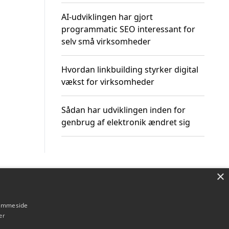
AI-udviklingen har gjort
programmatic SEO interessant for
selv små virksomheder
Hvordan linkbuilding styrker digital
vækst for virksomheder
Sådan har udviklingen inden for
genbrug af elektronik ændret sig
×
Om / kontakt
Blog
Betingelser
hjemmeside
er