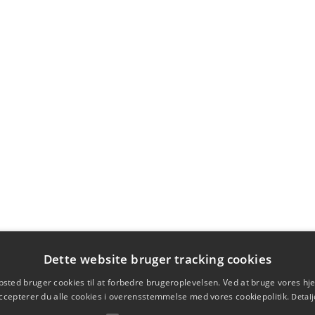
Dette website bruger tracking cookies
sted bruger cookies til at forbedre brugeroplevelsen. Ved at bruge vores 
ccepterer du alle cookies i overensstemmelse med vores cookiepolitik.
Detalj