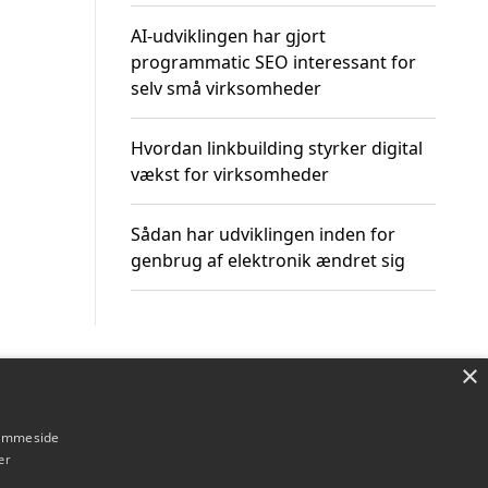
AI-udviklingen har gjort
programmatic SEO interessant for
selv små virksomheder
Hvordan linkbuilding styrker digital
vækst for virksomheder
Sådan har udviklingen inden for
genbrug af elektronik ændret sig
×
Om / kontakt
Blog
Betingelser
hjemmeside
er