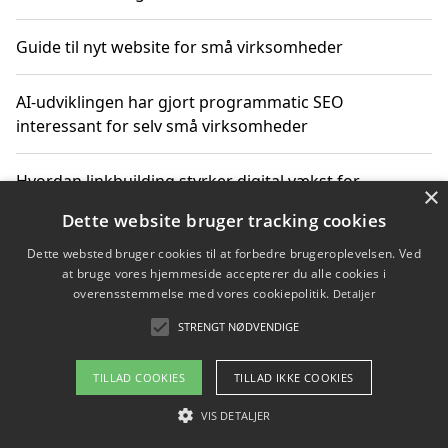
Guide til nyt website for små virksomheder
AI-udviklingen har gjort programmatic SEO
interessant for selv små virksomheder
Hvordan linkbuilding styrker digital vækst for
×
virksomheder
Dette website bruger tracking cookies
Dette websted bruger cookies til at forbedre brugeroplevelsen. Ved
Sådan har udviklingen inden for genbrug af elektronik
at bruge vores hjemmeside accepterer du alle cookies i
ændret sig
overensstemmelse med vores cookiepolitik.
Detaljer
STRENGT NØDVENDIGE
Copyright 2026 - Pilanto Aps
TILLAD COOKIES
TILLAD IKKE COOKIES
Om / kontakt
Blog
Betingelser
VIS DETALJER