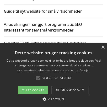
Guide til nyt website for små virksomheder
AI-udviklingen har gjort programmatic SEO
interessant for selv små virksomheder
Hvordan linkbuilding styrker digital vækst for
×
virksomheder
Dette website bruger tracking cookies
Dette websted bruger cookies til at forbedre brugeroplevelsen. Ved
Sådan har udviklingen inden for genbrug af elektronik
at bruge vores hjemmeside accepterer du alle cookies i
ændret sig
overensstemmelse med vores cookiepolitik.
Detaljer
STRENGT NØDVENDIGE
Copyright 2026 - Pilanto Aps
TILLAD COOKIES
TILLAD IKKE COOKIES
Om / kontakt
Blog
Betingelser
VIS DETALJER