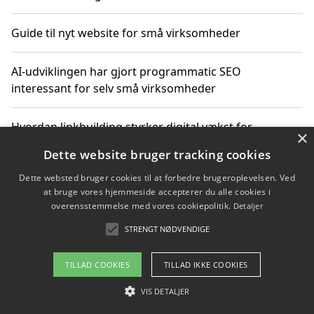
Guide til nyt website for små virksomheder
AI-udviklingen har gjort programmatic SEO
interessant for selv små virksomheder
Hvordan linkbuilding styrker digital vækst for
×
virksomheder
Dette website bruger tracking cookies
Dette websted bruger cookies til at forbedre brugeroplevelsen. Ved
Sådan har udviklingen inden for genbrug af elektronik
at bruge vores hjemmeside accepterer du alle cookies i
ændret sig
overensstemmelse med vores cookiepolitik.
Detaljer
STRENGT NØDVENDIGE
Copyright 2026 - Pilanto Aps
TILLAD COOKIES
TILLAD IKKE COOKIES
Om / kontakt
Blog
Betingelser
VIS DETALJER