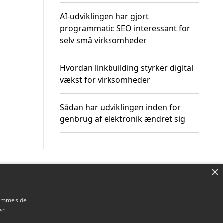
AI-udviklingen har gjort
programmatic SEO interessant for
selv små virksomheder
Hvordan linkbuilding styrker digital
vækst for virksomheder
Sådan har udviklingen inden for
genbrug af elektronik ændret sig
×
Om / kontakt
Blog
Betingelser
hjemmeside
er