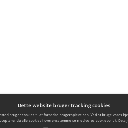
Dette website bruger tracking cookies
sted bruger cookies til at forbedre brugeroplevelsen. Ved at bruge vores 
ccepterer du alle cookies i overensstemmelse med vores cookiepolitik.
Detalj