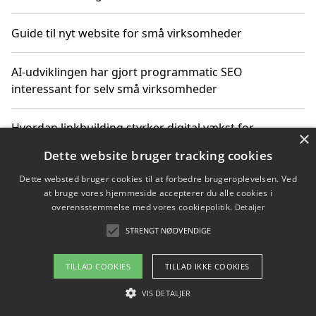
Guide til nyt website for små virksomheder
AI-udviklingen har gjort programmatic SEO
interessant for selv små virksomheder
Hvordan linkbuilding styrker digital vækst for
×
virksomheder
Dette website bruger tracking cookies
Dette websted bruger cookies til at forbedre brugeroplevelsen. Ved
Sådan har udviklingen inden for genbrug af elektronik
at bruge vores hjemmeside accepterer du alle cookies i
ændret sig
overensstemmelse med vores cookiepolitik.
Detaljer
STRENGT NØDVENDIGE
Copyright 2026 - Pilanto Aps
TILLAD COOKIES
TILLAD IKKE COOKIES
Om / kontakt
Blog
Betingelser
VIS DETALJER